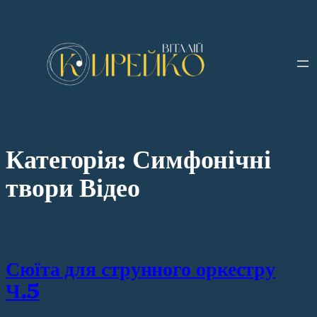
Перейти
до
вмісту
Категорія:
Симфонічні
твори Відео
Сюїта для струнного оркестру
Ч.5