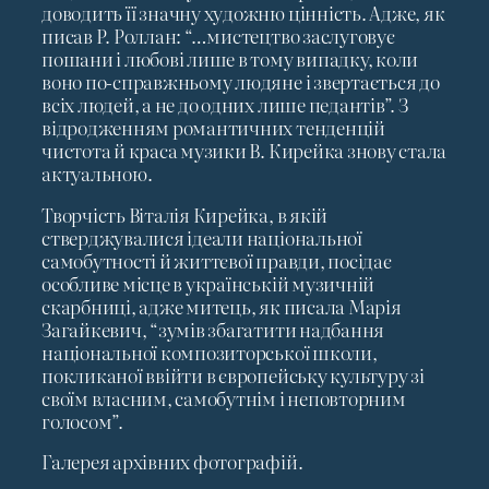
доводить її значну художню цінність. Адже, як
писав Р. Роллан: “…мистецтво заслуговує
пошани і любові лише в тому випадку, коли
воно по-справжньому людяне і звертається до
всіх людей, а не до одних лише педантів”. З
відродженням романтичних тенденцій
чистота й краса музики В. Кирейка знову стала
актуальною.
Творчість Віталія Кирейка, в якій
стверджувалися ідеали національної
самобутності й життєвої правди, посідає
особливе місце в українській музичній
скарбниці, адже митець, як писала Марія
Загайкевич, “зумів збагатити надбання
національної композиторської школи,
покликаної ввійти в європейську культуру зі
своїм власним, самобутнім і неповторним
голосом”.
Галерея архівних фотографій.