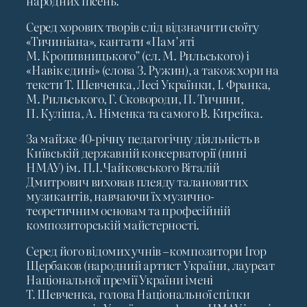
народних пісень.
Серед хорових творів слід відзначити сюїту
«Тичиніана», кантати «Пам’яті
М. Кропивницького” (сл. М. Рильського) і
«Навік єдині» (слова З. Ружин), а також хори на
тексти Т. Шевченка, Лесі Українки, І. Франка,
М. Рильського, Г. Сковороди, П. Тичини,
П. Куліша, А. Німенка та самого В. Кирейка.
За майже 40-річну педагогічну діяльність в
Київській державній консерваторії (нині
НМАУ) ім. П.І.Чайковського Віталій
Дмитрович виховав плеяду талановитих
музикантів, навчаючи їх музично-
теоретичним основам та професійній
композиторській майстерності.
Серед його відомих учнів –композитори Ігор
Щербаков (народний артист України, лауреат
Національної премії України імені
Т. Шевченка, голова Національної спілки