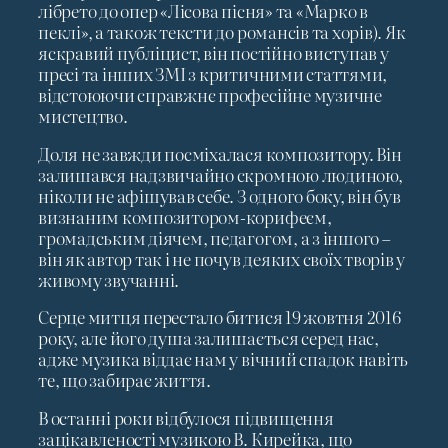
лібрето до опер «Лісова пісня» та «Марко в
пеклі», а також тексти до романсів та хорів). Як
яскравий публіцист, він постійно виступав у
пресі та інших ЗМІ з критичними статтями,
відстоюючи справжнє професійне музичне
мистецтво.
Доля не завжди посміхалася композитору. Він
залишався надзвичайно скромною людиною,
ніколи не афішував себе. З одного боку, він був
визнаним композитором-корифеєм,
громадським діячем, педагогом, а з іншого –
він як автор так і не почув деяких своїх творів у
живому звучанні.
Серце митця перестало битися 19 жовтня 2016
року, але його душа залишається серед нас,
адже музика віддає нам у вічний спадок навіть
те, що забирає життя.
В останні роки відбулося підвищення
зацікавленості музикою В. Кирейка, що