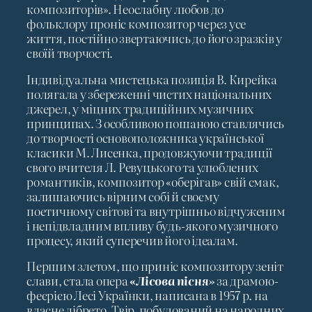
композиторів». Неослабну любов до
фольклору проніс композитор через усе
життя, постійно звертаючись до його зразків у
своїй творчості.
Індивідуальна мистецька позиція В. Кирейка
полягала у збереженні чистих національних
джерел, у міцних традиційних музичних
принципах. З особливою пошаною ставлячись
до творчості основоположника української
класики М. Лисенка, продовжуючи традиції
свого вчителя Л. Ревуцького та улюблених
романтиків, композитор «оберігав» свій смак,
залишаючись вірним собі й своєму
поетичному світові та внутрішньо відчуженим
і непідвладним впливу будь-якого музичного
процесу, який суперечив його ідеалам.
Першим злетом, що приніс композитору зеніт
слави, стала опера
«
Лісова пісня»
за драмою-
феєрією Лесі Українки, написана в 1957 р. на
власне лібрето. Твір, побудований на народних