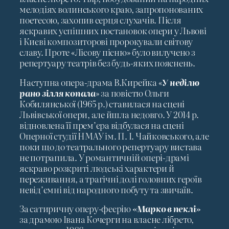
мелодіях волинського краю, запропонованих
поетесою, захопив серця слухачів. Після
яскравих успішних постановок опери у Львові
і Києві композиторові пророкували світову
славу. Проте «Лісову пісню» було вилучено з
репертуару театрів без будь-яких пояснень.
Наступна опера-драма В.Кирейка «
У неділю
рано зілля копала
» за повістю Ольги
Кобилянської (1965 р.) ставилася на сцені
Львівської опери, але йшла недовго. У 2014 р.
відновлена її прем’єра відбулася на сцені
Оперної студії НМАУ ім. П. І. Чайковського, але
поки що до театрального репертуару вистава
не потрапила. У романтичній опері-драмі
яскраво розкриті людські характери й
переживання, а трагічні долі головних героїв
невід’ємні від народного побуту та звичаїв.
За сатиричну оперу-феєрію
«Марко в пеклі»
за драмою Івана Кочерги на власне лібрето,