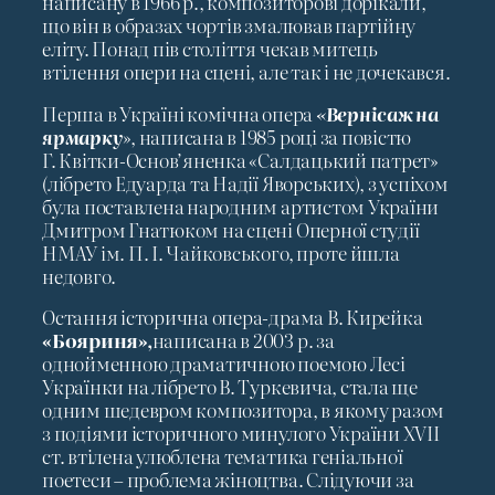
написану в 1966 р., композиторові дорікали,
що він в образах чортів змалював партійну
еліту. Понад пів століття чекав митець
втілення опери на сцені, але так і не дочекався.
Перша в Україні комічна опера
«Вернісаж на
ярмарку
», написана в 1985 році за повістю
Г. Квітки-Основ’яненка «Салдацький патрет»
(лібрето Едуарда та Надії Яворських), з успіхом
була поставлена народним артистом України
Дмитром Гнатюком на сцені Оперної студії
НМАУ ім. П. І. Чайковського, проте йшла
недовго.
Остання історична опера-драма В. Кирейка
«Бояриня»,
написана в 2003 р. за
однойменною драматичною поемою Лесі
Українки на лібрето В. Туркевича, стала ще
одним шедевром композитора, в якому разом
з подіями історичного минулого України XVII
ст. втілена улюблена тематика геніальної
поетеси – проблема жіноцтва. Слідуючи за