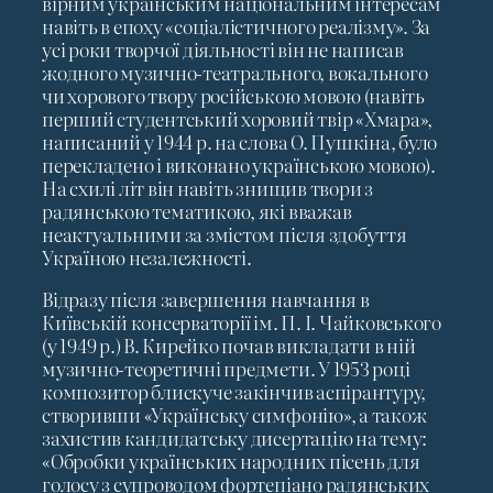
вірним українським національним інтересам
навіть в епоху «соціалістичного реалізму». За
усі роки творчої діяльності він не написав
жодного музично-театрального, вокального
чи хорового твору російською мовою (навіть
перший студентський хоровий твір «Хмара»,
написаний у 1944 р. на слова О. Пушкіна, було
перекладено і виконано українською мовою).
На схилі літ він навіть знищив твори з
радянською тематикою, які вважав
неактуальними за змістом після здобуття
Україною незалежності.
Відразу після завершення навчання в
Київській консерваторії ім. П. І. Чайковського
(у 1949 р.) В. Кирейко почав викладати в ній
музично-теоретичні предмети. У 1953 році
композитор блискуче закінчив аспірантуру,
створивши «Українську симфонію», а також
захистив кандидатську дисертацію на тему:
«Обробки українських народних пісень для
голосу з супроводом фортепіано радянських