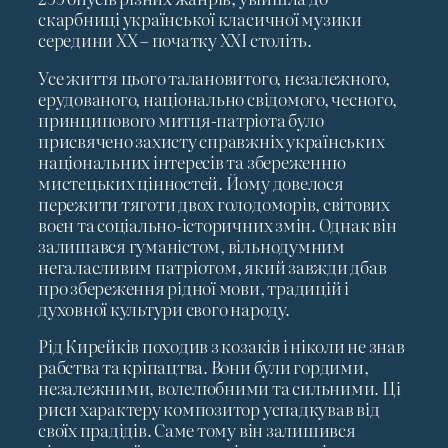
скарбниці української класичної музики
середини ХХ – початку ХХІ століть.
Усе життя цього талановитого, незалежного,
ерудованого, національно свідомого, чесного,
принципового митця-патріота було
присвячено захисту справжніх українських
національних інтересів та збереженню
мистецьких цінностей. Йому довелося
пережити тяготи двох голодоморів, світових
воєн та соціально-історичних змін. Однак він
залишався гуманістом, вільнодумним
негаласливим патріотом, який завжди дбав
про збереження рідної мови, традицій і
духовної культури свого народу.
Рід Кирейків походив з козаків і ніколи не знав
рабства та кріпацтва. Вони були гордими,
незалежними, волелюбними та сильними. Ці
риси характеру композитор успадкував від
своїх прадідів. Саме тому він залишився