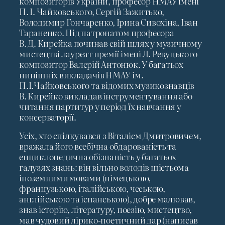
композиторів України, професор НМАУ імені
П. І. Чайковського, Сергій Зажитько,
Володимир Гончаренко, Ірина Сивохіна, Іван
Тараненко. Під патронатом професора
В. Д. Кирейка починав свій шлях у музичному
мистецтві лауреат премії імені Л. Ревуцького
композитор Валерій Антонюк. У багатьох
нинішніх викладачів НМАУ ім.
П.І.Чайковського та відомих музикознавців
В. Кирейко викладав інструментування або
читання партитур у період їх навчання у
консерваторії.
Усіх, хто спілкувався з Віталієм Дмитровичем,
вражала його всебічна обдарованість та
енциклопедична обізнаність у багатьох
галузях знань: він вільно володів шістьома
іноземними мовами (німецькою,
французькою, італійською, чеською,
англійською та іспанською), добре малював,
знав історію, літературу, поезію, мистецтво,
мав чудовий лірико-поетичний дар (написав