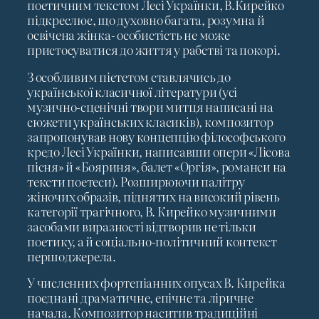
поетичним текстом Лесі Українки, В.Кирейко
підкреслює, що духовно багата, розумна й
освічена жінка- особистість не може
пристосуватися до життя у рабстві та покорі.
З особливим пієтетом ставлячись до
української класичної літератури (усі
музично-сценічні твори митця написані на
сюжети українських класиків), композитор
запропонував нову концепцію філософського
кредо Лесі Українки, написавши опери «Лісова
пісня» й «Бояриня», балет «Оргія», романси на
тексти поетеси). Розширюючи палітру
жіночих образів, піднятих на високий рівень
категорії трагічного, В. Кирейко музичними
засобами виразності відтворив не тільки
поетику, а й соціально-політичний контекст
першоджерела.
У численних фортепіанних опусах В. Кирейка
поєднані драматичне, епічне та ліричне
начала. Композитор наситив традиційні