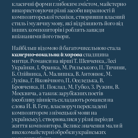
класичні форми глибоким змістом, майстерно
використовуючи різні засоби виразності й
композиторської техніки, створивши власний
стиль і музичну мову, які відрізняють його від
інших композиторів і роблять завжди
впізнаними його твори.
Найбільш відомою й багаточисельною стала
камерно-вокальна й хорова
спадщина
митця. Романси на вірші Т. Шевченка, Лесі
Українки, І. Франка, М. Рильського, П. Тичини,
Б. Олійника, А. Малишка, В. Антонюк, М.
Луківа, Г. Віковічного, П. Оселедька, В.
Бровченка, Н. Поклад, М. Губко, З. Ружин, В.
Москвича, а також зарубіжних поетів
(особливу цінність складають романси на
слова Й. В. Гете, власноруч перекладені
композитором з німецької мови на
українську), створювалися у різні періоди
життя композитора. Велике значення мали й
високомайстерні обробки українських