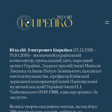
Перейти
до
вмісту
Віталій Дмитрович Кирейко
(23.12.1926 –
19.10.2016) – визначний український
композитор, громадський діяч, народний
артист України, Лауреат премій імені Миколи
Лисенка та Івана Нечуя-Левицького, кандидат
мистецтвознавства, професор Київської
державної консерваторії (нині Національної
музичної академії України) імені П.І.
Чайковського (1949-1988), кавалер ордена «За
заслуги».
Велика творча спадщина митця, що налічує
299 опусів різних жанрів, увійшла до