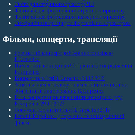
Сюїта для струнного оркестру Ч.1
Фантазія для фортепіано і струнного оркестру
Фантазія для фортепіано і камерного оркестру
Симфонічні варіації для фортепіано з оркестром
Фільми, концерти, трансляції
Урочистий концерт до 80-річного ювілею
В.Кирейка
Пам’ятний концерт до 90-ї річниці з народження
В.Кирейка
Концерт пам’яті В. Кирейка 23.12.2021
Запалим пам’яти свічу – пам’ятний концерт до
90-ї річниці з народження В. Кирейка
Гала-концерт присвячений творчому спадку
В.Кирейка 29.10.2025
Документальний фільм В. Кирейко 2017
Віталій Кирейко – документальний музичний
фільм.