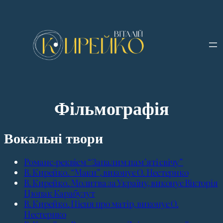
Фільмографія
Вокальні твори
Романс-реквієм “Запалим пам’яті свічу”
В. Кирейко. “Маки”, виконує О. Нестернко
В. Кирейко. Молитва за Україну, виконує Вікторія
Цюпак Карабулут
В. Кирейко. Пісня про матір, виконує О.
Нестернко