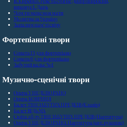
В. Кирейко. Реве та стогне Дніпр широкий,
виконує І. Даць
Чом ти мене моя мати
Молитва за Україну
Запалим пам’ті свічу
Фортепіанні твори
Соната 13 для фортепіано
Соната 6 для фортепіано
Забутий вальс №1
Музично-сценічні твори
Опера У НЕДІЛЮ РАНО
Опера БОЯРИНЯ
Балет ТІНІ ЗАБУТИХ ПРЕДКІВ (Клавір)
Балет ВІДЬМА
Сюїта з б-ту ТІНІ ЗАБУТИХ ПРЕДКІВ (Партитура)
Опера У НЕДІЛЮ РАНО. Партитура (авт. рукопис)