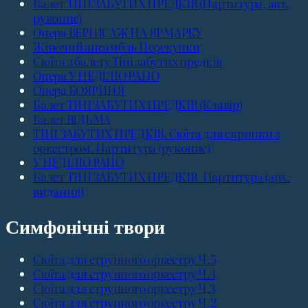
Балет ТІНІ ЗАБУТИХ ПРЕДКІВ (Партитура, авт.
рукопис)
Опера ВЕРНІСАЖ НА ЯРМАРКУ
Жіночий ансамбль Перекупки
Сюїта з балету Тіні забутих предків
Опера У НЕДІЛЮ РАНО
Опера БОЯРИНЯ
Балет ТІНІ ЗАБУТИХ ПРЕДКІВ (Клавір)
Балет ВІДЬМА
ТІНІ ЗАБУТИХ ПРЕДКІВ. Сюїта для скрипки з
оркестром. Партитура (рукопис)
У НЕДІЛЮ РАНО
Балет ТІНІ ЗАБУТИХ ПРЕДКІВ_Партитура (арх.
видання)
Симфонічні твори
Сюїта для струнного оркестру Ч.5
Сюїта для струнного оркестру Ч.4
Сюїта для струнного оркестру Ч.3
Сюїта для струнного оркестру Ч.2