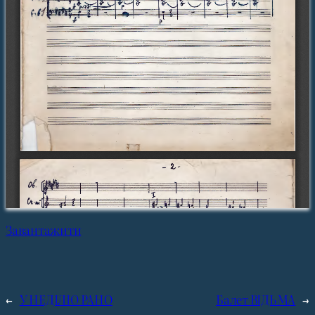
Завантажити
←
У НЕДІЛЮ РАНО
Балет ВІДЬМА
→