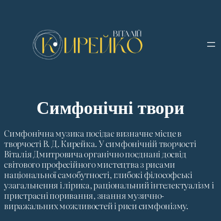
Симфонічні твори
Симфонічна музика посідає визначне місце в
творчості В. Д. Кирейка. У симфонічній творчості
Віталія Дмитровича органічно поєднані досвід
світового професійного мистецтва з рисами
національної самобутності, глибокі філософські
узагальнення і лірика, раціональний інтелектуалізм і
пристрасні поривання, знання музично-
виражальних можливостей і риси симфонізму.