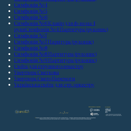
Симфонія №4
Симфонія №5
Симфонія №6
Симфонія №6 Клавір для ф-но на 4
рукиСимфонія №4 Партитура (рукопис)
Симфонія №7
Симфонія №7 Паритура (рукопис)
Симфонія №8
Симфонія №8 Партитура (рукопис)
Симфонія №9 Партитура (рукопис)
Сюїта для струнного оркестру
Увертюра Святкова
Увертюра Свято Перемоги
Українська сюїта для стр. оркестру