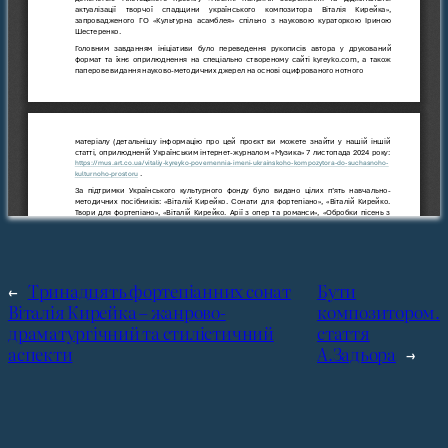
←
Тринадцять фортепіанних сонат
Бути
Віталія Кирейка – жанрово-
композитором.
драматургічний та стилістичний
стаття
аспекти
А.Задьора
→