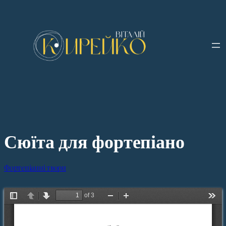
Перейти
до
вмісту
Сюїта для фортепіано
Фортепіанні твори