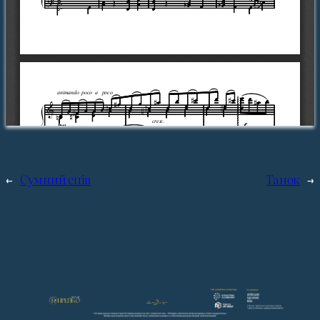
←
Сумний спiв
Танок
→