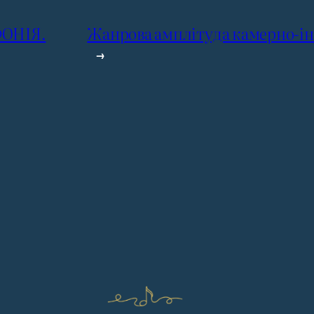
ОНІЯ.
Жанрова амплітуда камерно-ін
→