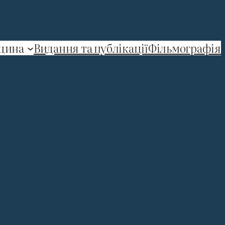
щина
Видання та публікації
Фільмографія