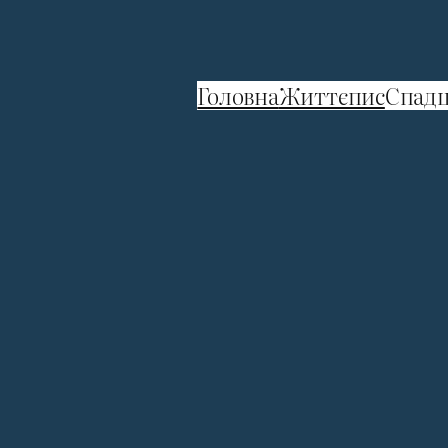
Головна
Життєпис
Спад