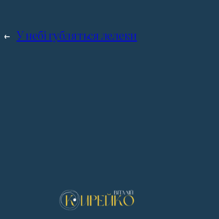
←
У небі губляться лелеки