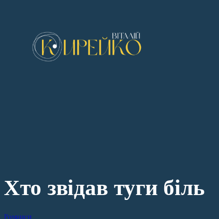
Перейти
до
вмісту
Хто звідав туги біль
Романси